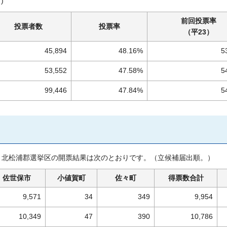
)
前回投票率
投票者数
投票率
（平23）
45,894
48.16%
5
53,552
47.58%
5
99,446
47.84%
5
保市・北松浦郡選挙区の開票結果は次のとおりです。（立候補届出順。）
佐世保市
小値賀町
佐々町
得票数合計
9,571
34
349
9,954
10,349
47
390
10,786