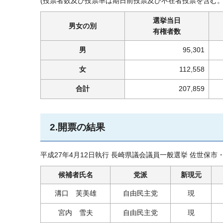
(投票者数及び投票率は期日前投票及び不在者投票を含む。
選挙当日
男女の別
有権者数
男
95,301
女
112,558
合計
207,859
2.開票の結果
平成27年4月12日執行 長崎県議会議員一般選挙 佐世
候補者氏名
党派
新現元
溝口 芙美雄
自由民主党
現
宮内 雪夫
自由民主党
現