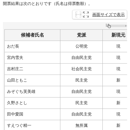
開票結果は次のとおりです（氏名は得票数順）。
画面サイズで表示
候補者氏名
党派
新現元
おだ長
公明党
現
宮内雪夫
自由民主党
現
吉村庄二
社会民主党
現
山田ともこ
民主党
新
みぞぐち芙美雄
自由民主党
現
久野さとし
民主党
新
田中愛国
自由民主党
現
すえつぐ精一
無所属
新