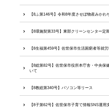
【8ふ第146号】令和8年度させぼ物産みか
【8環施契第33号】東部クリーンセンター定
【8生福第459号】佐世保市生活困窮者等就
【8総第82号】佐世保市役所本庁舎・中央
いて
【8教総第340号】パソコン等リース
【8子第62号】佐世保市子育て情報SNS運