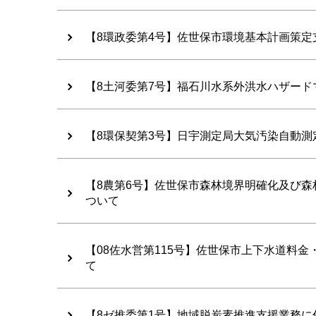
【8環政委第4号】佐世保市環境基本計画策
【8土河委第7号】福石川水系外洪水ハザード
【8環保契第3号】日宇測定局大気汚染自動
【8農第6号】佐世保市森林境界明確化及び
ついて
【08佐水営第115号】佐世保市上下水道料
て
【8ゼ推委第1号】地域脱炭素推進支援業務