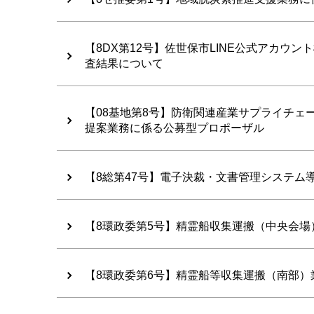
【8DX第12号】佐世保市LINE公式アカ
査結果について
【08基地第8号】防衛関連産業サプライチ
提案業務に係る公募型プロポーザル
【8総第47号】電子決裁・文書管理システム
【8環政委第5号】精霊船収集運搬（中央会場
【8環政委第6号】精霊船等収集運搬（南部）