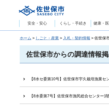
佐世保市
安全・安心
くらし・手続き
健康・医
ホーム
>
しごと・産業
>
入札・契約情報
> 佐世保
佐世保市からの調達情報掲
【8水セ委第10号】佐世保市宇久栽培漁業セ
【8水委第7号】佐世保市漁民総合センター