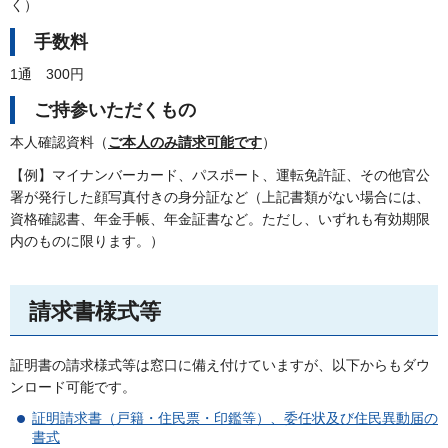
く）
手数料
1通
3
00円
ご持参いただくもの
本人確認資料（
ご本人のみ請求可能です
）
【例】マイナンバーカード、パスポート、運転免許証、その他官公
署が発行した顔写真付きの身分証など（上記書類がない場合には、
資格確認書、年金手帳、年金証書など。ただし、いずれも有効期限
内のものに限ります。）
請求書様式等
証明書の請求様式等は窓口に備え付けていますが、以下からもダウ
ンロード可能です。
証明請求書（戸籍・住民票・印鑑等）、委任状及び住民異動届の
書式