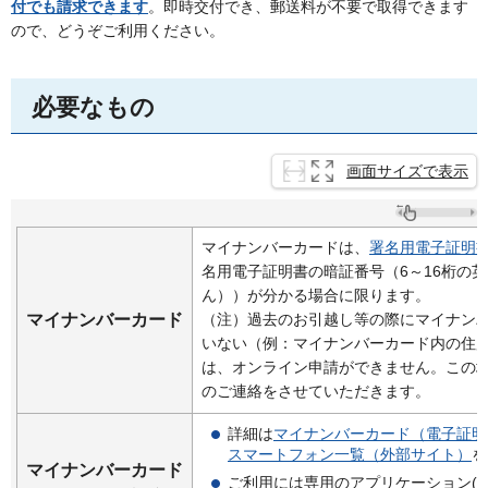
付でも請求できます
。即時交付でき、郵送料が不要で取得できます
ので、どうぞご利用ください。
必要なもの
画面サイズで表示
マイナンバーカードは、
署名用電子証明
名用電子証明書の暗証番号（6～16桁の
ん））が分かる場合に限ります。
マイナンバーカード
（注）過去のお引越し等の際にマイナン
いない（例：マイナンバーカード内の住
は、オンライン申請ができません。この
のご連絡をさせていただきます。
詳細は
マイナンバーカード（電子証明
スマートフォン一覧（外部サイト）
を
マイナンバーカード
ご利用には専用のアプリケーション(Gra