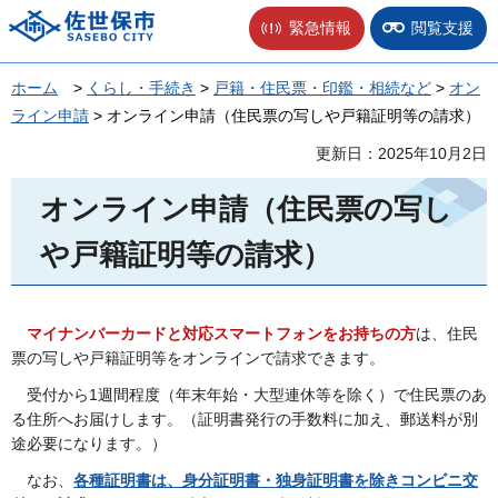
佐世保市
緊急情報
閲覧支援
ホーム
>
くらし・手続き
>
戸籍・住民票・印鑑・相続など
>
オン
ライン申請
> オンライン申請（住民票の写しや戸籍証明等の請求）
更新日：2025年10月2日
オンライン申請（住民票の写し
や戸籍証明等の請求）
マ
イナンバーカード
と
対応スマートフォンをお持ちの方
は、住民
票の写しや戸籍証明等をオンラインで請求できます。
受
付から1週間程度（年末年始・大型連休等を除く）で住民票のあ
る住所へお届けします。（証明書発行の手数料に加え、郵送料が別
途必要になります。）
なお、
各種証明書は、身分証明書・独身証明書を除きコンビニ交