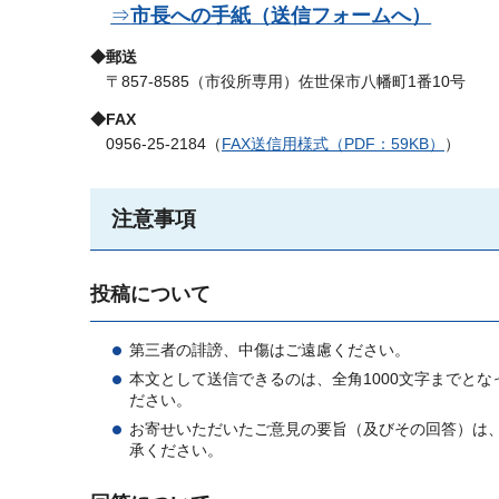
⇒
市長への手紙（送信フォームへ）
◆郵送
〒
857-8585（市役所専用）佐世保市八幡町1番10号
◆FAX
0956
-25-2184（
FAX送信用様式（PDF：59KB）
）
注意事項
投稿について
第三者の誹謗、中傷はご遠慮ください。
本文として送信できるのは、全角1000文字までとな
ださい。
お寄せいただいたご意見の要旨（及びその回答）は
承ください。