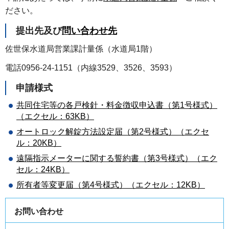
ださい。
提出先及び
問い合わせ先
佐世保水道局営業課計量係（水道局1階）
電話0956-24-1151（内線3529、3526、3593）
申請様式
共同住宅等の各戸検針・料金徴収申込書（第1号様式）
（エクセル：63KB）
オートロック解錠方法設定届（第2号様式）（エクセ
ル：20KB）
遠隔指示メーターに関する誓約書（第3号様式）（エク
セル：24KB）
所有者等変更届（第4号様式）（エクセル：12KB）
お問い合わせ