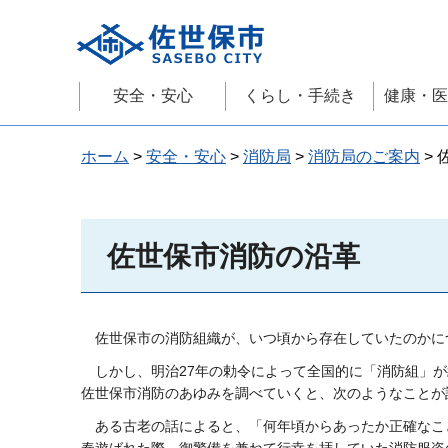
佐世保市
安全・安心
くらし・手続き
健康・医
ホーム
>
安全・安心
>
消防局
>
消防局のご案内
>
佐世保市消防の沿革
佐世保市の消防組織が、いつ頃から存在していたのかに
しかし、明治27年の勅令によって全国的に「消防組」
佐世保市消防のあゆみを調べていくと、次のようなことが
ある古老の話によると、「何年頃からあったか正確なこ