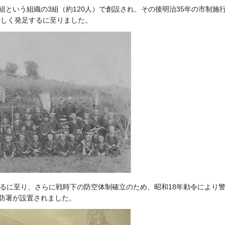
防組という組織の3組（約120人）で創設され、その後明治35年の市制施
新しく発足するに至りました。
するに至り、さらに戦時下の防空体制確立のため
、昭和18年勅令により
防署が設置されました。