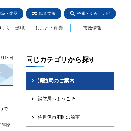
救急・防災
閲覧支援
検索・くらしナビ
づくり・環境
しごと・産業
市政情報
7月14日
同じカテゴリから探す
消防局のご案内
消防局へようこそ
うで、
佐世保市消防の沿革
に御臨