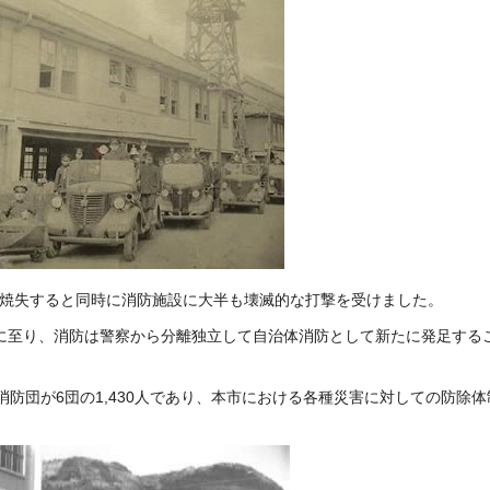
を焼失すると同時に消防施設に大半も壊滅的な
打撃を受けました。
るに至り、消防は警察から分離独立して自治体
消防として新たに発足する
消防団が6団の1,430人であり、本市における各種災害に対しての防除