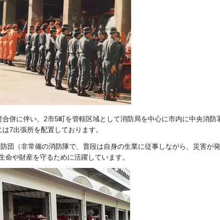
町村合併に伴い、2市5町を管轄区域として消防
局を中心に市内に中央消防
には7出張所を配置しております。
る消防団（非常備の消防隊で、普段は自身の生業に従事しながら、災害が
生命や財産を守るために活躍しています。