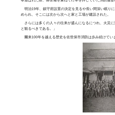
奉遊ばれた際、御警備を兼ねて行幸を拝していた消防服姿
明治19年、鎮守府設置の決定を見るや長い間深い眠り
められ、そこには次から次へと家と工場が建設された。
さらには多くの人々の往来が盛んになるにつれ、火災に
と観るべきである。」
爾来100年を越える歴史を佐世保市消防は歩み続けてい