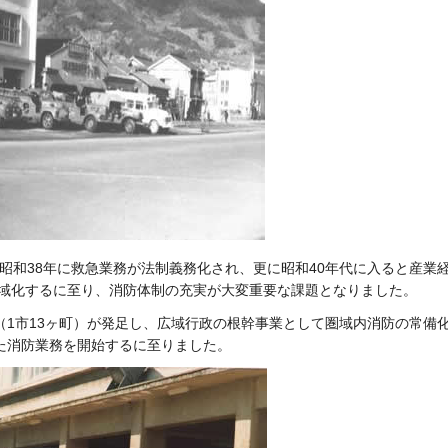
昭和38年に救急業務が法制義務化され、更に
昭和40年代に入ると産業
域化するに至り、消防体制の充実が大変重要な課題となりました。
（1市13ヶ町）が発足し、広域行政の根幹事
業として圏域内消防の常備
た消防業務を開始するに至りました。