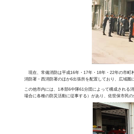
現在、常備消防は平成16年・17年・18年・22年の市
消防署・西消防署のほか6出張所を配置しており、広域圏
この他市内には、1本部6中隊61分団によって構成され
場合に各種の防災活動に従事する）があり、佐世保市民の