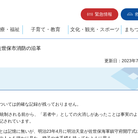
緊急情報
療・福祉
子育て・教育
文化・観光・スポーツ
まち
 佐世保市消防の沿革
更新日：2023年
ついては的確な記録が残っておりません。
が統制される前から、「若者中」としての火消しがあったことは
事実のよ
記されています。
とは記憶に無いが、明治23年4月に明治天
皇が佐世保海軍鎮守府開庁式