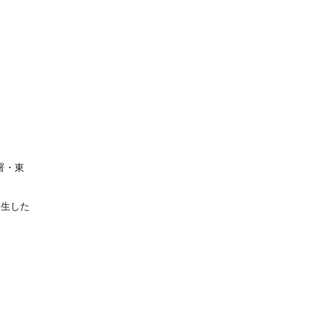
署・東
発生した