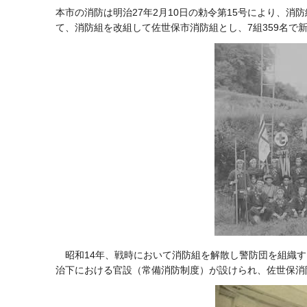
本市の消防は明治27年2月10日の勅令第15号により、消
て、消防組を改組して佐世保市消防組とし、7組359名で
昭和14年、戦時において消防組を解散し警防団を組織
治下における官設（常備消防制度）が設けられ、佐世保消