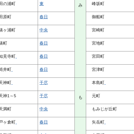
田の浦町
東
峰坂町
み
田原町
春日
御船町
俵ヶ浦町
中央
宮崎町
俵町
春日
宮地町
知見寺町
春日
宮田町
筒井町
春日
宮津町
天神町
干尽
本島町
天神1～5
干尽
元町
も
天満町
中央
もみじが丘町
戸ヶ倉町
春日
矢岳町