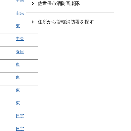
中央
佐世保市消防音楽隊
中央
住所から管轄消防署を探す
東
中央
春日
東
東
東
東
日宇
日宇