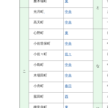
桑木場町
東
と
光月町
中央
高天町
中央
心野町
東
小佐世保町
中央
小佐々町
佐々
小島町
中央
な
こ
木場田町
中央
小舟町
春日
菰田町
西
権常寺町
東