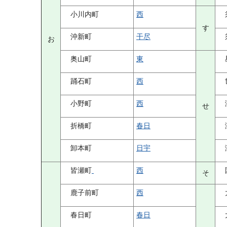
小川内町
西
す
沖新町
干尽
お
奥山町
東
踊石町
西
小野町
西
せ
折橋町
春日
卸本町
日宇
皆瀬町
西
そ
鹿子前町
西
春日町
春日