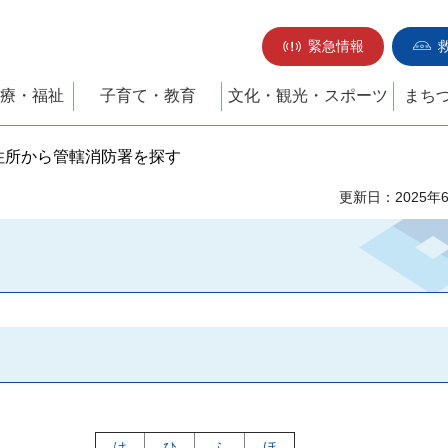
緊急情報
療・福祉
子育て・教育
文化・観光・スポーツ
まち
 住所から管轄消防署を探す
更新日：2025年
は
ひ
ふ
ほ