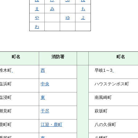
ま
み
も
や
ゆ
よ
わ
町名
消防署
町名
椎木町
西
早岐1～3
塩浜町
中央
ハウステンボス町
塩浸町
東
南風崎町
潮見町
干尽
萩坂町
鹿町町
江迎・鹿町
八の久保町