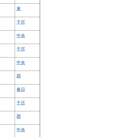
東
干尽
中央
干尽
中央
西
春日
干尽
西
中央