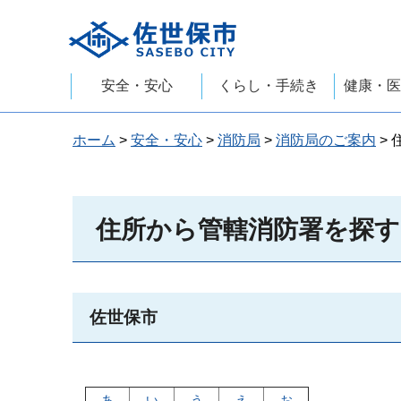
佐世保市
安全・安心
くらし・手続き
健康・医
ホーム
>
安全・安心
>
消防局
>
消防局のご案内
>
住所から管轄消防署を探す
佐世保市
あ
い
う
え
お