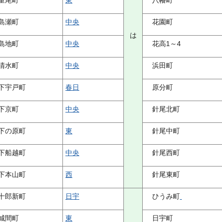
重尾町
東
八幡町
島瀬町
中央
花園町
は
島地町
中央
花高1～4
清水町
中央
浜田町
下宇戸町
春日
原分町
下京町
中央
針尾北町
下の原町
東
針尾中町
下船越町
中央
針尾西町
下本山町
西
針尾東町
十郎新町
日宇
ひうみ町
城間町
東
日宇町