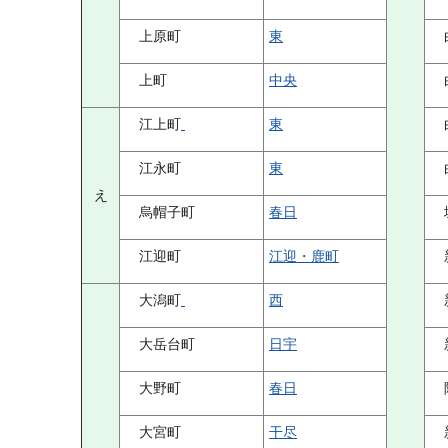
上原町
東
上町
中央
江上町
東
江永町
東
え
烏帽子町
春日
江迎町
江迎・鹿町
大潟町
西
大岳台町
日宇
大野町
春日
大宮町
干尽