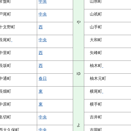
常盤町
中央
山県町
戸尾町
中央
山祇町
や
十文野町
西
山手町
長尾町
中央
大和町
中里町
西
矢峰町
長坂町
西
柚木町
ゆ
中通町
春日
柚木元町
長畑町
東
横尾町
中原町
東
横手町
名切町
中央
吉井町
よ
西大久保町
中央
吉岡町