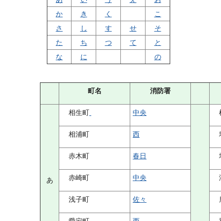
か
き
く
こ
さ
し
す
せ
そ
た
ち
つ
て
と
な
に
の
町名
消防署
相生町
中央
相浦町
西
赤木町
春日
赤崎町
中央
あ
浅子町
佐々