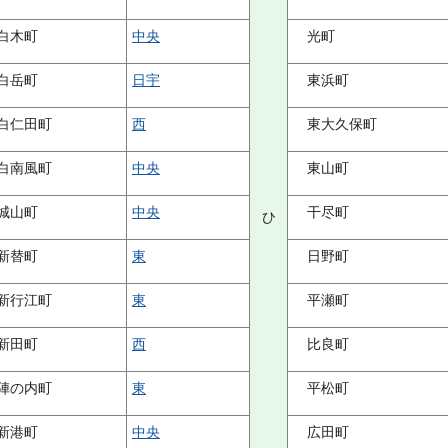
白木町
中央
光町
白岳町
日宇
東浜町
白仁田町
西
東大久保町
白南風町
中央
東山町
城山町
中央
干尽町
ひ
新替町
東
日野町
新行江町
東
平瀬町
新田町
西
比良町
陣の内町
東
平松町
新港町
中央
広田町