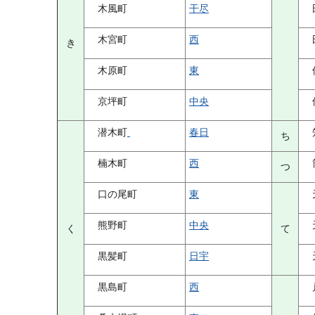
木風町
干尽
木宮町
西
き
木原町
東
京坪町
中央
潜木町
春日
ち
楠木町
西
つ
口の尾町
東
熊野町
中央
く
て
黒髪町
日宇
黒島町
西