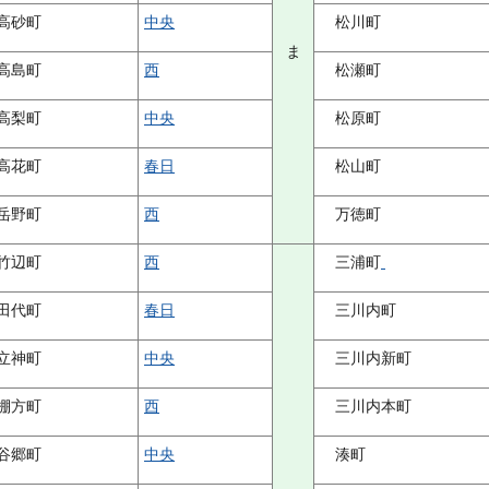
高砂町
中央
松川町
ま
高島町
西
松瀬町
高梨町
中央
松原町
高花町
春日
松山町
岳野町
西
万徳町
竹辺町
西
三浦町
田代町
春日
三川内町
立神町
中央
三川内新町
棚方町
西
三川内本町
谷郷町
中央
湊町