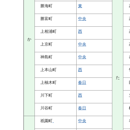
勝海町
東
勝富町
中央
上相浦町
西
か
上京町
中央
神島町
中央
上本山町
西
た
上柚木町
春日
川下町
西
川谷町
春日
祇園町
中央