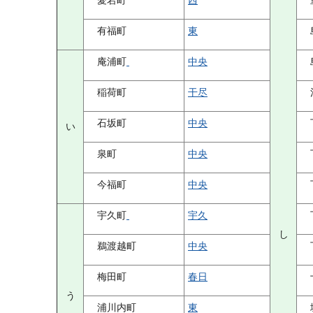
愛宕町
西
有福町
東
庵浦町
中央
稲荷町
干尽
石坂町
中央
い
泉町
中央
今福町
中央
宇久町
宇久
し
鵜渡越町
中央
梅田町
春日
う
浦川内町
東