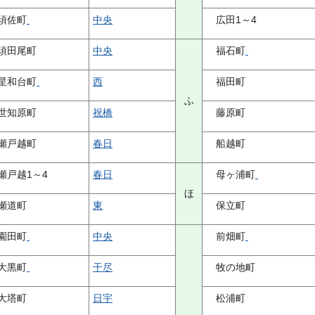
須佐町
中央
広田1～4
須田尾町
中央
福石町
星和台町
西
福田町
ふ
世知原町
祝橋
藤原町
瀬戸越町
春日
船越町
瀬戸越1～4
春日
母ヶ浦町
ほ
瀬道町
東
保立町
園田町
中央
前畑町
大黒町
干尽
牧の地町
大塔町
日宇
松浦町