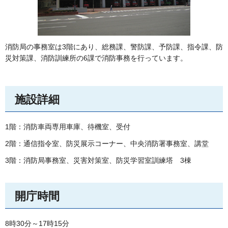
消防局の事務室は3階にあり、総務課、警防課、予防課、指令課、防
災対策課、消防訓練所の6課で消防事務を行っています。
施設詳細
1階：消防車両専用車庫、待機室、受付
2階：通信指令室、防災展示コーナー、中央消防署事務室、講堂
3階：消防局事務室、災害対策室、防災学習室訓練塔
3
棟
開庁時間
8時30分～17時15分