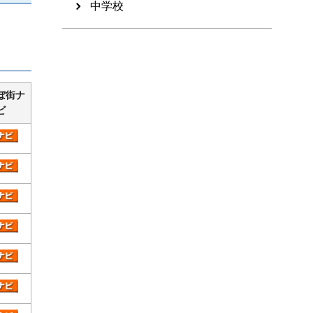
中学校
ぼ街ナ
ビ