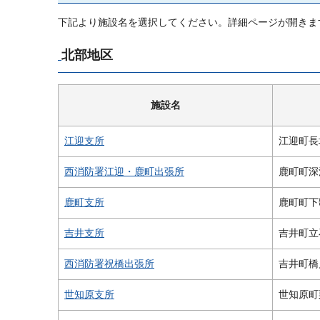
下記より施設名を選択してください。詳細ページが開きま
北部地区
施設名
江迎支所
江迎町長
西消防署江迎・鹿町出張所
鹿町町深
鹿町支所
鹿町町下歌
吉井支所
吉井町立
西消防署祝橋出張所
吉井町橋
世知原支所
世知原町栗