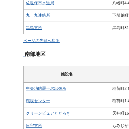
佐世保市水道局
八幡町4-
九十九連絡所
下船越町3
黒島支所
黒島町31
ページの先頭へ戻る
南部地区
施設名
中央消防署干尽出張所
稲荷町2-
環境センター
稲荷町1-
クリーンピュアとどろき
天神町163
日宇支所
もみじが