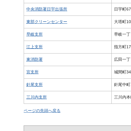
中央消防署日宇出張所
日宇町67
東部クリーンセンター
大塔町103
早岐支所
早岐一丁目
江上支所
指方町17
東消防署
広田一丁目
宮支所
城間町34
針尾支所
針尾中町1
三川内支所
三川内本町
ページの先頭へ戻る