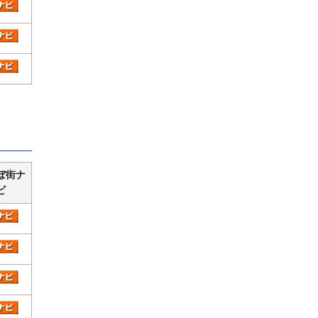
ぼ街ナ
ビ