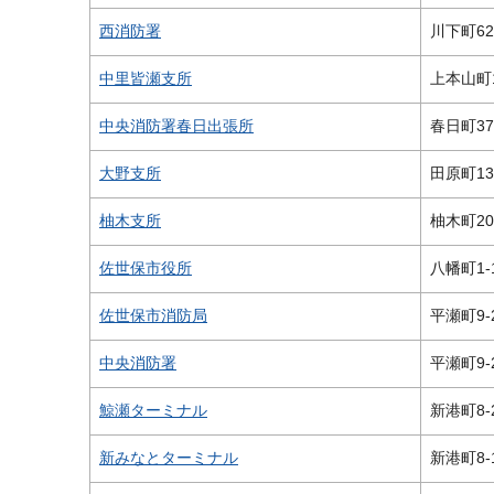
西消防署
川下町62
中里皆瀬支所
上本山町1
中央消防署春日出張所
春日町37
大野支所
田原町13
柚木支所
柚木町208
佐世保市役所
八幡町1-
佐世保市消防局
平瀬町9-
中央消防署
平瀬町9-
鯨瀬ターミナル
新港町8-
新みなとターミナル
新港町8-