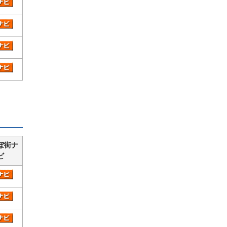
ぼ街ナ
ビ