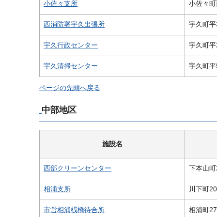
小佐々支所
小佐々町西
西消防署宇久出張所
宇久町平3
宇久行政センター
宇久町平2
宇久清掃センター
宇久町平5
ページの先頭へ戻る
中部地区
施設名
西部クリーンセンター
下本山町2
相浦支所
川下町20
市営相浦桟橋待合所
相浦町275