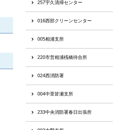
257宇久清掃センター
016西部クリーンセンター
005相浦支所
220市営相浦桟橋待合所
024西消防署
004中里皆瀬支所
233中央消防署春日出張所