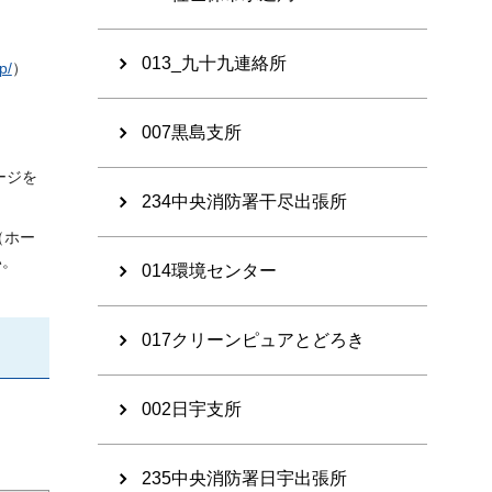
013_九十九連絡所
p/
）
007黒島支所
ージを
234中央消防署干尽出張所
（ホー
い。
014環境センター
017クリーンピュアとどろき
002日宇支所
235中央消防署日宇出張所