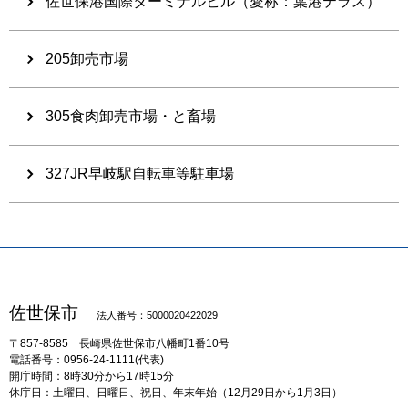
佐世保港国際ターミナルビル（愛称：葉港テラス）
205卸売市場
305食肉卸売市場・と畜場
327JR早岐駅自転車等駐車場
佐世保市
法人番号：5000020422029
〒857-8585
長崎県佐世保市八幡町1番10号
電話番号：0956-24-1111(代表)
開庁時間：8時30分から17時15分
休庁日：土曜日、日曜日、祝日、年末年始（12月29日から1月3日）