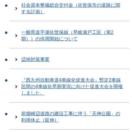
社会資本整備総合交付金（佐世保市の道路に関
する計画）
一般県道平瀬佐世保線（早岐瀬戸工区（第2
期））の供用開始について
辺地対策事業
『西九州自動車道4車線化促進大会』暫定2車線
区間の4車線化早期実現に向けた促進大会を開催
しました。
前畑崎辺道路の建設工事に伴う「天神公園」の
利用休止（延伸）