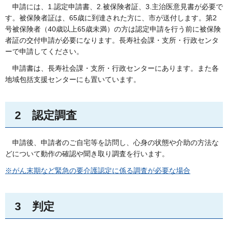
申
請には、1.認定申請書、2.被保険者証、3.主治医意見書が必要で
す。被保険者証は、65歳に到達された方に、市が送付します。第2
号被保険者（40歳以上65歳未満）の方は認定申請を行う前に被保険
者証の交付申請が必要になります。長寿社会課・支所・行政センタ
ーで申請してください。
申
請書は、長寿社会課・支所・行政センターにあります。また各
地域包括支援センターにも置いています。
2
認
定調査
申
請後、申請者のご自宅等を訪問し、心身の状態や介助の方法な
どについて動作の確認や聞き取り調査を行います。
※がん末期など緊急の要介護認定に係る調査が必要な場合
3
判
定