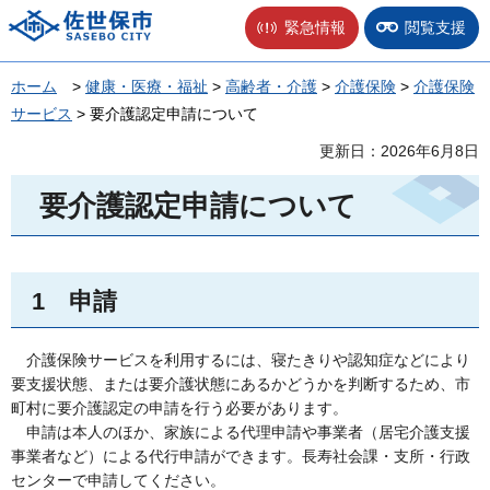
佐世保市
緊急情報
閲覧支援
ホーム
>
健康・医療・福祉
>
高齢者・介護
>
介護保険
>
介護保険
サービス
> 要介護認定申請について
更新日：2026年6月8日
要介護認定申請について
1
申
請
介
護保険サービスを利用するには、寝たきりや認知症などにより
要支援状態、または要介護状態にあるかどうかを判断するため、市
町村に要介護認定の申請を行う必要があります。
申
請は本人のほか、家族による代理申請や事業者（居宅介護支援
事業者など）による代行申請ができます。長寿社会課・支所・行政
センターで申請してください。