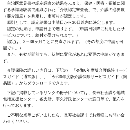
主
治医意見書や認定調査の結果をふまえ、保健・医療・福祉に関
する学識経験者で組織された「介護認定審査会」で、介護の必要度
（要介護度）を判定し、市町村が認定します。
原
則として、認定結果は申請日から30日以内に決定します。
認
定の効果は、申請日まで遡ります。（申請日以降に利用したサ
ービスについて、給付が受けられます。）
認
定は、3～36ヶ月ごとに見直されます。（その都度に申請が可
能です。）
また
、有効期間前でも、状態に変化があれば変更の申請ができま
す。
介
護保険の詳しい内容は、下記の
「令和6年度版介護保険サービ
スガイド（通常版）」、「令和6年度版介護保険サービスガイド（簡
易版）」からダウンロードできます。
下
記に掲載しているリンクの冊子については、長寿社会課や地域
包括支援センター、各支所、宇久行政センターの窓口等で、配布を
行っております。
ご
不明な点等ございましたら、長寿社会課までお気軽にお問い合
わせください。