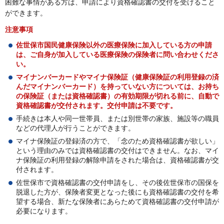
困難な事情がある方は、申請により資格確認書の交付を受けること
ができます。
注意事項
佐世保市国民健康保険以外の医療保険に加入している方の申請
は、ご自身が加入している医療保険の保険者に問い合わせくださ
い。
マイナンバーカードやマイナ保険証（健康保険証の利用登録の済
んだマイナンバーカード）
を持っていない方については、お持ち
の保険証（または資格確認書）の有効期限が切れる前に、自動で
資格確認書が交付されます。交付申請は不要です。
手続きは本人や同一世帯員、または別世帯の家族、施設等の職員
などの代理人が行うことができます。
マイナ保険証の登録済の方で、「念のため資格確認書が欲しい」
という理由のみでは資格確認書の交付はできません。なお、マイ
ナ保険証の利用登録の解除申請をされた場合は、資格確認書が交
付されます。
佐世保市で資格確認書の交付申請をし、その後佐世保市の国保を
脱退した方が、保険者変更となった後にも資格確認書の交付を希
望する場合、新たな保険者にあらためて資格確認書の交付申請が
必要になります。