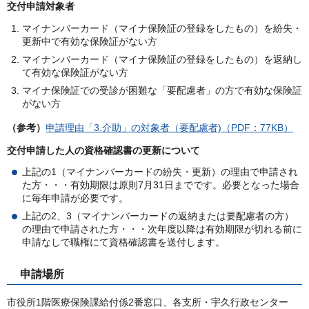
交付申請対象者
マイナンバーカード（マイナ保険証の登録をしたもの）を紛失・
更新中で有効な保険証がない方
マイナンバーカード（マイナ保険証の登録をしたもの）を返納し
て有効な保険証がない方
マイナ保険証での受診が困難な「要配慮者」の方で有効な保険証
がない方
（参考）
申請理由「3.介助」の対象者（要配慮者)（PDF：77KB）
交付申請した人の資格確認書の更新について
上記の1（マイナンバーカードの紛失・更新）の理由で申請され
た方・・・有効期限は原則7月31日までです。必要となった場合
に毎年申請が必要です。
上記の2、3（マイナンバーカードの返納または要配慮者の方）
の理由で申請された方・・・次年度以降は有効期限が切れる前に
申請なしで職権にて資格確認書を送付します。
申請場所
市役所1階医療保険課給付係2番窓口、各支所・宇久行政センター