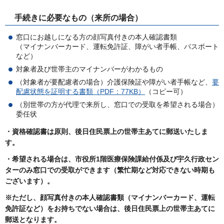
手続きに必要なもの（来所の場合）
窓口にお越しになる方の顔写真付きの本人確認書類
（マイナンバーカード、運転免許証、障がい者手帳、パスポート
など）
対象者及び世帯主のマイナンバーがわかるもの
（対象者が要配慮者の場合）介護保険証や障がい者手帳など、
要
配慮状態を証明する書類（PDF：77KB）
（コピー可）
（別世帯の方が代理で来所し、窓口での受取を希望される場合）
委任状
・資格確認書は
原則、後日住民票上の世帯主あてに郵送いたしま
す。
・希望される場合は、市役所1階医療保険課給付係及び宇久行政セン
ターのみ窓口での受取ができます（繁忙期など対応できない時期も
ございます）。
※ただし、顔写真付きの本人確認書類（マイナンバーカード、運転
免許証など）をお持ちでない場合は、後日住民票上の世帯主あてに
郵送となります。