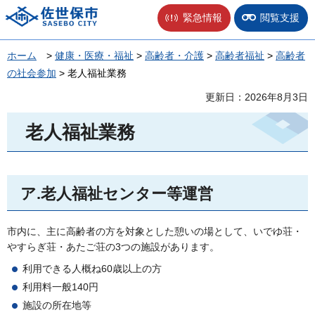
佐世保市
緊急情報
閲覧支援
ホーム
>
健康・医療・福祉
>
高齢者・介護
>
高齢者福祉
>
高齢者
の社会参加
> 老人福祉業務
更新日：2026年8月3日
老人福祉業務
ア.老人福祉センター等運営
市内に、主に高齢者の方を対象とした憩いの場として、いでゆ荘・
やすらぎ荘・あたご荘の3つの施設があります。
利用できる人概ね60歳以上の方
利用料一般140円
施設の所在地等