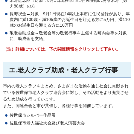
米寿記念品→対象：8月1日現在本市に住民登録のある米寿（数
え88歳）の方
長寿祝金→対象：9月1日現在1年以上本市に住民登録があり、年
度内に満100歳・満105歳のお誕生日を迎える方に5万円、満110
歳のお誕生日を迎える方に10万円
敬老会助成金→敬老会等の敬老行事を主催する町内会等を対象
に、助成金を支給。
（注）詳細については、下の関連情報をクリックして下さい。
エ.老人クラブ助成・老人クラブ行事
市内の老人クラブをまとめ、さまざまな活動を通じ社会に貢献され
ている佐世保市老人クラブ連合会に対し、その活動をより充実させ
るため助成を行っています。
また、同連合会と市が共催し、各種行事を開催しています。
佐世保市シルバー作品展
佐世保市老人福祉大会及び老人演芸大会