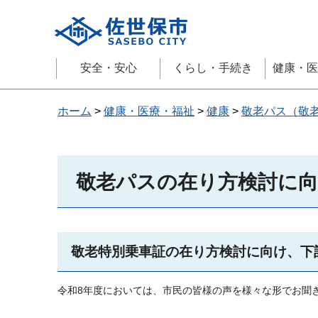
佐世保市
安全・安心
くらし・手続き
健康・医
ホーム
>
健康・医療・福祉
>
健康
>
敬老パス（敬
敬老パスの在り方検討に向
敬老特別乗車証の在り方検討に向け、下
令和8年度においては、市民の皆様の声を様々な形でお聞