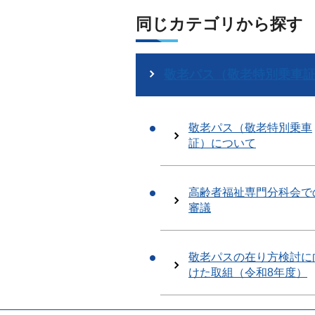
同じカテゴリから探す
敬老パス（敬老特別乗車
敬老パス（敬老特別乗車
証）について
高齢者福祉専門分科会で
審議
敬老パスの在り方検討に
けた取組（令和8年度）