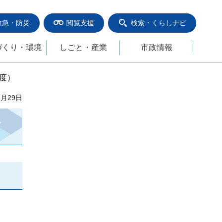
救急・防災
閲覧支援
検索・くらしナビ
づくり・環境
しごと・産業
市政情報
度）
5月29日