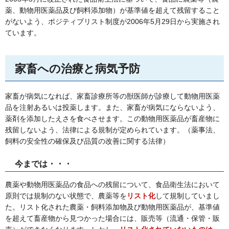
薬、動物用医薬品及び飼料添加物）が基準値を超えて残留すること
がないよう、ポジティブリスト制度が2006年5月29日から実施され
ています。
家畜への治療と病気予防
家畜が病気になれば、家畜診療所等の獣医師が診療して動物用医薬
品を注射あるいは投薬します。また、家畜が病気にならないよう、
薬剤を添加したえさを食べさせます。この動物用医薬品が畜産物に
残留しないよう、法律による規制が定められています。（薬事法、
飼料の安全性の確保及び品質の改善に関する法律）
今までは・・・
農薬や動物用医薬品の食品への残留について、食品衛生法において
原則では規制のない状態で、農薬等を
リスト化
して規制していまし
た。リスト化された農薬・飼料添加物及び動物用医薬品が、基準値
を超えて畜産物から見つかった場合には、販売等（流通・保管・販