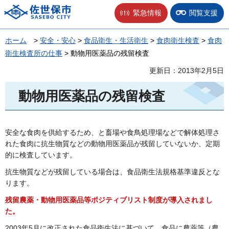
佐世保市
緊急情報
閲覧支援
ホーム
>
安全・安心
>
食品衛生・生活衛生
>
食肉衛生検査
>
食肉
衛生検査所の仕事
> 動物用医薬品の残留検査
更新日：2013年2月5日
動物用医薬品の残留検査
安全な食肉を供給するため、と畜場や食鳥処理場などで解体処理さ
れた食肉に抗生物質などの動物用医薬品が残留していないか、定期
的に検査しています。
抗生物質などが残留している場合は、食品衛生法規格基準違反とな
ります。
残留農薬・動物用医薬品等ポジティブリスト制度が導入されまし
た。
2003年5月に改正された食品衛生法に基づいて、食品に農薬等（農