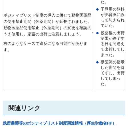
た。
子豚用の飼料
が肥育豚に誤
ポジティブリスト制度の導入に併せて動物医薬品
って与えられ
の使用禁止期間（休薬期間）が延長されました。
ていた。
動物医薬品使用禁止（休薬期間）の変更を確認の
投薬後の出荷
うえ使用し、家畜の出荷に注意しましょう。
制限が終了す
右のようなケースで違反になる可能性がありま
る日を間違え
て出荷してし
す。
まった。
獣医師の指示
した期間を待
てずに、出荷
してしまっ
た。
関連リンク
残留農薬等のポジティブリスト制度関連情報（厚生労働省HP）