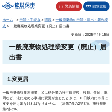
佐世保市
緊急情報
閲覧支援
ホーム
>
申請・手続き
>
環境
>
一般廃棄物の申請・届出・報告様
式
> 一般廃棄物処理業変更（廃止）届出書
更新日：2025年4月15日
一般廃棄物処理業変更（廃止）届
出書
1.変更届
一般廃棄物収集運搬業、又は処分業の許可取得後、役員、住所、車
両など、法に定める事項に変更が生じたときは、10日以内に市長に
変更を届け出なければなりません。（法第7条の2第3項、施行規則
第2条の6）