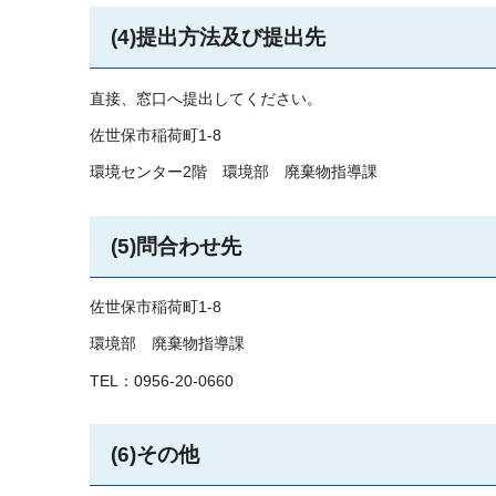
(4)提出方法及び提出先
直接、窓口へ提出してください。
佐世保市稲荷町1-8
環境センター2階
環
境部
廃
棄物指導課
(5)問合わせ先
佐世保市稲荷町1-8
環境部
廃
棄物指導課
TEL：0956-20-0660
(6)その他