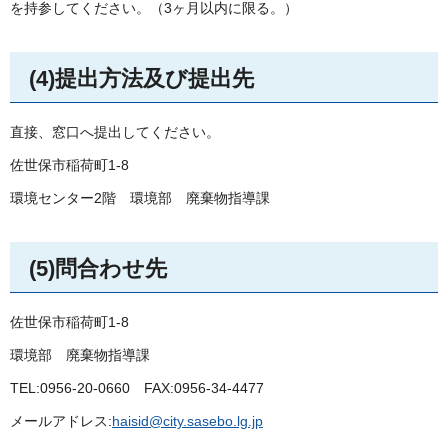
を持参してください。（3ヶ月以内に限る。）
(4)提出方法及び提出先
直接、窓口へ提出してください。
佐世保市稲荷町1-8
環境センター2階
環
境部
廃
棄物指導課
(5)問合わせ先
佐世保市稲荷町1-8
環境部
廃
棄物指導課
TEL:0956-20-0660
FAX
:0956-34-4477
メールアドレス:
haisid@city.sasebo.lg.jp