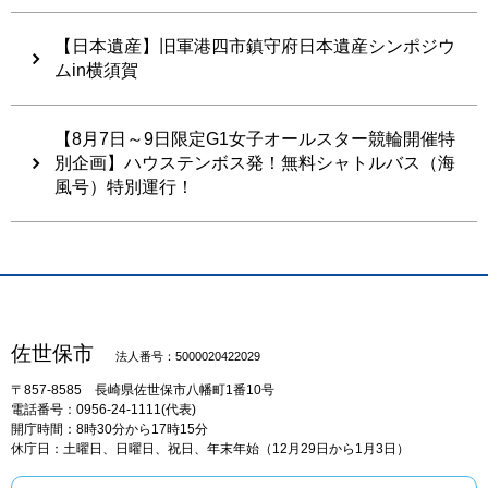
【日本遺産】旧軍港四市鎮守府日本遺産シンポジウ
ムin横須賀
【8月7日～9日限定G1女子オールスター競輪開催特
別企画】ハウステンボス発！無料シャトルバス（海
風号）特別運行！
佐世保市
法人番号：5000020422029
〒857-8585
長崎県佐世保市八幡町1番10号
電話番号：0956-24-1111(代表)
開庁時間：8時30分から17時15分
休庁日：土曜日、日曜日、祝日、年末年始（12月29日から1月3日）