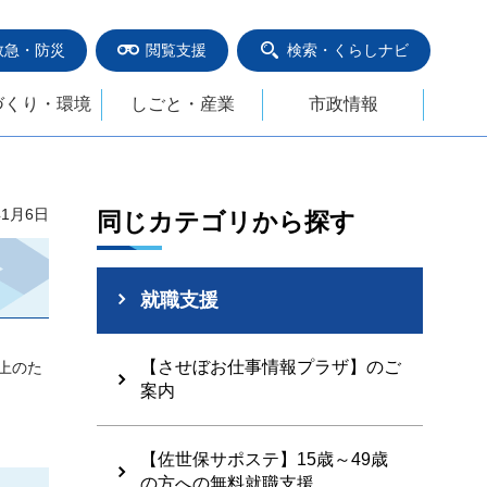
救急・防災
閲覧支援
検索・くらしナビ
づくり・環境
しごと・産業
市政情報
年1月6日
同じカテゴリから探す
就職支援
【させぼお仕事情報プラザ】のご
上のた
案内
【佐世保サポステ】15歳～49歳
の方への無料就職支援