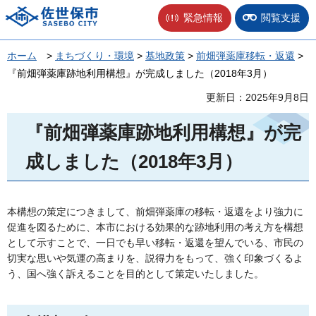
佐世保市
緊急情報
閲覧支援
ホーム
>
まちづくり・環境
>
基地政策
>
前畑弾薬庫移転・返還
>
『前畑弾薬庫跡地利用構想』が完成しました（2018年3月）
更新日：2025年9月8日
『前畑弾薬庫跡地利用構想』が完
成しました（2018年3月）
本構想の策定につきまして、前畑弾薬庫の移転・返還をより強力に
促進を図るために、本市における効果的な跡地利用の考え方を構想
として示すことで、一日でも早い移転・返還を望んでいる、市民の
切実な思いや気運の高まりを、説得力をもって、強く印象づくるよ
う、国へ強く訴えることを目的として策定いたしました。