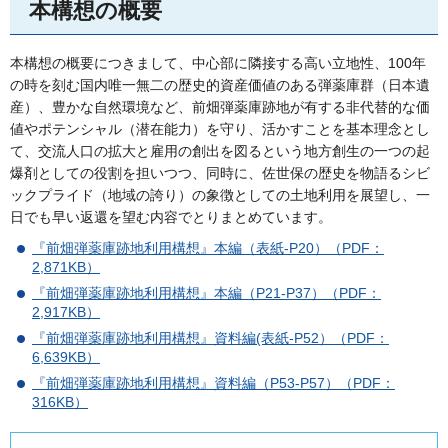
本構想の概要
本構想の概要につきまして、中心部に隣接する高い立地性、100年
の時を刻む国内唯一無二の歴史的資産価値のある弾薬庫群（日本遺
産）、豊かな自然環境など、前畑弾薬庫跡地が有する非代替的な価
値やポテンシャル（潜在能力）を守り、活かすことを基本理念とし
て、交流人口の拡大と雇用の創出を図るという地方創生の一つの起
爆剤としての役割を担いつつ、同時に、佐世保の歴史を物語るシビ
ックプライド（地域の誇り）の象徴としての土地利用を展望し、一
日でも早い返還を望む内容でとりまとめています。
『前畑弾薬庫跡地利用構想』本編（表紙-P20）（PDF：
2,871KB）
『前畑弾薬庫跡地利用構想』本編（P21-P37）（PDF：
2,917KB）
『前畑弾薬庫跡地利用構想』資料編(表紙-P52）（PDF：
6,639KB）
『前畑弾薬庫跡地利用構想』資料編（P53-P57）（PDF：
316KB）