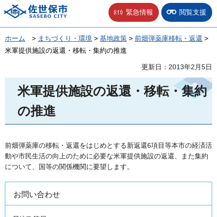
佐世保市
緊急情報
閲覧支援
ホーム
>
まちづくり・環境
>
基地政策
>
前畑弾薬庫移転・返還
>
米軍提供施設の返還・移転・集約の推進
更新日：2013年2月5日
米軍提供施設の返還・移転・集約
の推進
前畑弾薬庫の移転・返還をはじめとする新返還6項目等本市の経済活
動や市民生活の向上のために必要な米軍提供施設の返還、また集約
について、国等の関係機関に要望します。
お問い合わせ