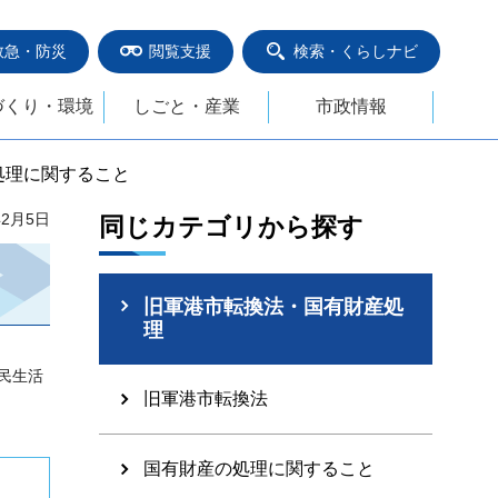
救急・防災
閲覧支援
検索・くらしナビ
づくり・環境
しごと・産業
市政情報
処理に関すること
年2月5日
同じカテゴリから探す
旧軍港市転換法・国有財産処
理
民生活
旧軍港市転換法
国有財産の処理に関すること