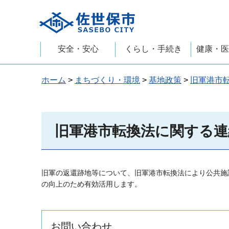
佐世保市
安全・安心
くらし・手続き
健康・医
ホーム
>
まちづくり・環境
>
基地政策
>
旧軍港市
旧軍港市転換法に関する連
旧軍の返還跡地等について、旧軍港市転換法により公共施
の向上のため有効活用します。
お問い合わせ