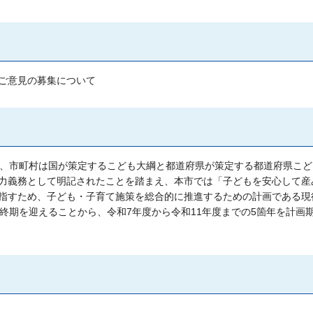
ご意見の募集について
き、市町村は国が策定するこども大綱と都道府県が策定する都道府県こど
力義務として明記されたことを踏まえ、本市では「子どもを安心して産
指すため、子ども・子育て施策を総合的に推進するための計画である現
終期を迎えることから、令和7年度から令和11年度までの5箇年を計画