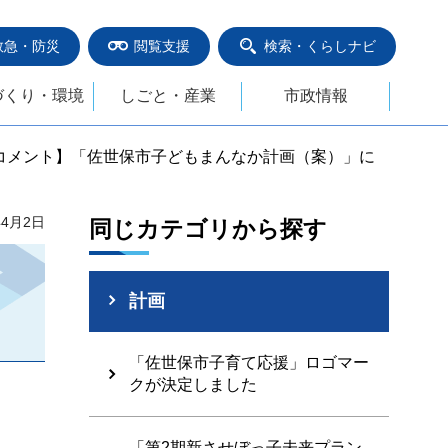
救急・防災
閲覧支援
検索・くらしナビ
づくり・環境
しごと・産業
市政情報
クコメント】「佐世保市子どもまんなか計画（案）」に
年4月2日
同じカテゴリから探す
計画
「佐世保市子育て応援」ロゴマー
クが決定しました
「第2期新させぼっ子未来プラン