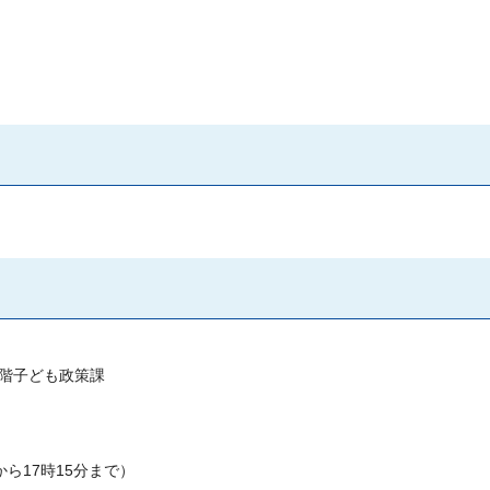
階子ども政策課
ら17時15分まで）