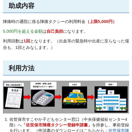
助成内容
陣痛時の通院に係る陣痛タクシーの利用料金
（上限5,000円）
5,000円を超える金額
は
自己負担
になります。
利用回数は
1回
となります。（出血等の緊急時や出産に至らなった場
合も、1回とみなします。）
利用方法
佐世保市すこやか子どもセンター窓口（中央保健福祉センター4
階）へ
「佐世保市陣痛タクシー登録申請書」
を持参し、事前登録
を行います。（申請書のダウンロードはこちらから：
佐世保市陣