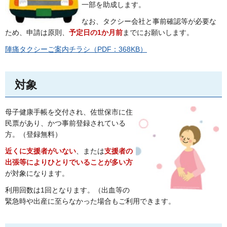
一部を助成します。
なお、タクシー会社と事前確認等が必要な
ため、申請は原則、
予定日の1か月前
までにお願いします。
陣痛タクシーご案内チラシ（PDF：368KB）
対象
母子健康手帳を交付され、佐世保市に住
民票があり、かつ事前登録されている
方。（登録無料）
近くに支援者がいない
、または
支援者の
出張等によりひとりでいることが多い方
が対象になります。
利用回数は1回となります。（出血等の
緊急時や出産に至らなかった場合もご利用できます。