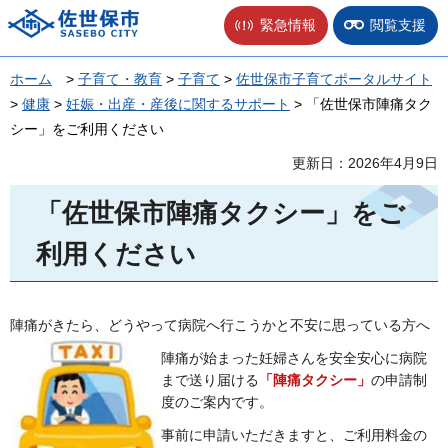
佐世保市
緊急情報
閲覧支援
ホーム
>
子育て・教育
>
子育て
>
佐世保市子育てポータルサイト
>
健康
>
妊娠・出産・産後に関するサポート
> 「佐世保市陣痛タク
シー」をご利用ください
更新日：2026年4月9日
「佐世保市陣痛タクシー」をご
利用ください
陣痛がきたら、どうやって病院へ行こうかと不安に思っている方へ
陣痛が始まった妊婦さんを安全安心に病院
まで送り届ける
「陣痛タクシー」
の申請制
度のご案内です。
事前に申請いただきますと、ご利用料金の