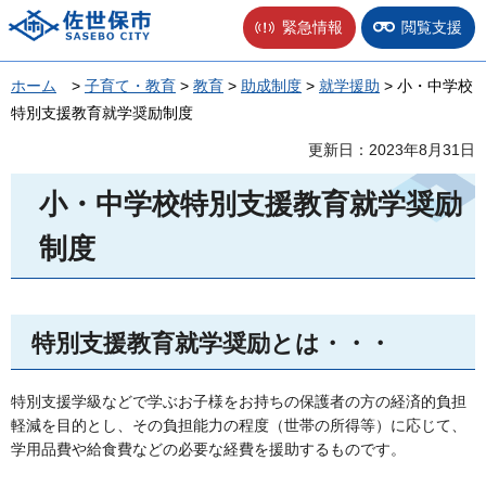
佐世保市
緊急情報
閲覧支援
ホーム
>
子育て・教育
>
教育
>
助成制度
>
就学援助
> 小・中学校
特別支援教育就学奨励制度
更新日：2023年8月31日
小・中学校特別支援教育就学奨励
制度
特別支援教育就学奨励とは・・・
特別支援学級などで学ぶお子様をお持ちの保護者の方の経済的負担
軽減を目的とし、その負担能力の程度（世帯の所得等）に応じて、
学用品費や給食費などの必要な経費を援助するものです。