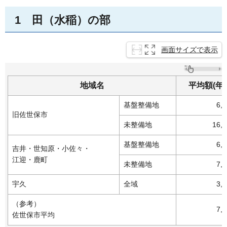
1
田
（水稲）の部
画面サイズで表示
地域名
平均額(年
基盤整備地
6,
旧佐世保市
未整備地
16,
基盤整備地
6,
吉井・世知原・小佐々・
江迎・鹿町
未整備地
7,
宇久
全域
3,
（参考）
7,
佐世保市平均