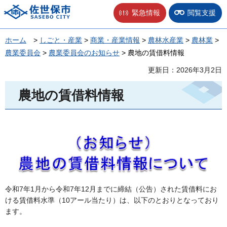
佐世保市
緊急情報
閲覧支援
ホーム
>
しごと・産業
>
商業・産業情報
>
農林水産業
>
農林業
>
農業委員会
>
農業委員会のお知らせ
> 農地の賃借料情報
更新日：2026年3月2日
農地の賃借料情報
令和7年1月から令和7年12月までに締結（公告）された賃借料にお
ける賃借料水準（10アール当たり）は、以下のとおりとなっており
ます。