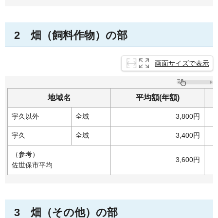
2
畑
（飼料作物）の部
画面サイズで表示
地域名
平均額(年額)
宇久以外
全域
3,800円
宇久
全域
3,400円
（参考）
3,600円
佐世保市平均
3
畑
（その他）の部