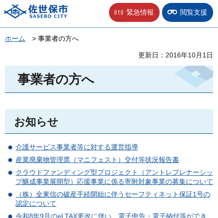
佐世保市
緊急情報
閲覧支援
ホーム
> 事業者の方へ
更新日：2016年10月1日
事業者の方へ
お知らせ
介護サービス事業者等に対する運営指導
産業廃棄物管理票（マニフェスト）交付等状況報告書
クラウドファンディング型プロジェクト（アントレプレナーシッ
プ醸成事業展開型）応援事業に係る寄附対象事業の募集について
（株）全東信の破産手続開始に伴うセーフティネット保証1号の
認定について
令和8年9月のeLTAX更改に伴い、電子申告・電子納付等ができ