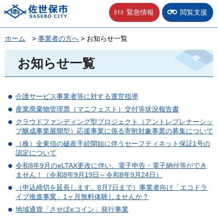
佐世保市
緊急情報
閲覧支援
ホーム
>
事業者の方へ
> お知らせ一覧
お知らせ一覧
介護サービス事業者等に対する運営指導
産業廃棄物管理票（マニフェスト）交付等状況報告書
クラウドファンディング型プロジェクト（アントレプレナーシッ
プ醸成事業展開型）応援事業に係る寄附対象事業の募集について
（株）全東信の破産手続開始に伴うセーフティネット保証1号の
認定について
令和8年9月のeLTAX更改に伴い、電子申告・電子納付等ができ
ません！（令和8年9月19日～令和8年9月24日）
（申込締切を延長します。8月7日まで）事業者向け「エコドラ
イブ推進事業」1ヶ月無料体験しませんか？
地域通貨「させぼeコイン」発行事業