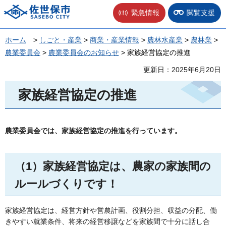
佐世保市
緊急情報
閲覧支援
ホーム
>
しごと・産業
>
商業・産業情報
>
農林水産業
>
農林業
>
農業委員会
>
農業委員会のお知らせ
> 家族経営協定の推進
更新日：2025年6月20日
家族経営協定の推進
農業委員会では、家族経営協定の推進を行っています。
（1）家族経営協定は、農家の家族間の
ルールづくりです！
家族経営協定は、経営方針や営農計画、役割分担、収益の分配、働
きやすい就業条件、将来の経営移譲などを家族間で十分に話し合