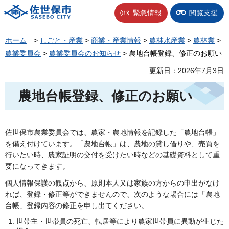
佐世保市
緊急情報
閲覧支援
ホーム
>
しごと・産業
>
商業・産業情報
>
農林水産業
>
農林業
>
農業委員会
>
農業委員会のお知らせ
> 農地台帳登録、修正のお願い
更新日：2026年7月3日
農地台帳登録、修正のお願い
佐世保市農業委員会では、農家・農地情報を記録した「農地台帳」
を備え付けています。「農地台帳」は、農地の貸し借りや、売買を
行いたい時、農家証明の交付を受けたい時などの基礎資料として重
要になってきます。
個人情報保護の観点から、原則本人又は家族の方からの申出がなけ
れば、登録・修正等ができませんので、次のような場合には「農地
台帳」登録内容の修正を申し出てください。
世帯主・世帯員の死亡、転居等により農家世帯員に異動が生じた