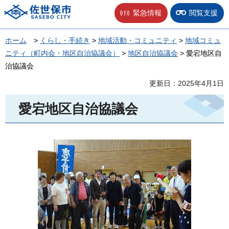
佐世保市
緊急情報
閲覧支援
ホーム
>
くらし・手続き
>
地域活動・コミュニティ
>
地域コミュ
ニティ（町内会・地区自治協議会）
>
地区自治協議会
> 愛宕地区自
治協議会
更新日：2025年4月1日
愛宕地区自治協議会