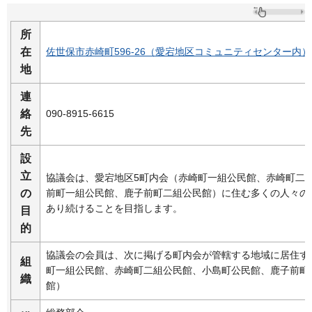
所
在
佐世保市赤崎町596-26（愛宕地区コミュニティセンター内）
地
連
絡
090-8915-6615
先
設
立
協議会は、愛宕地区5町内会（赤崎町一組公民館、赤崎町二
の
前町一組公民館、鹿子前町二組公民館）に住む多くの人々の
あり続けることを目指します。
目
的
協議会の会員は、次に掲げる町内会が管轄する地域に居住す
組
町一組公民館、赤崎町二組公民館、小島町公民館、鹿子前町
織
館）