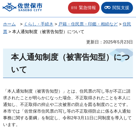
佐世保市
緊急情報
閲覧支援
ホーム
>
くらし・手続き
>
戸籍・住民票・印鑑・相続など
>
住民
票
> 本人通知制度（被害告知型）について
更新日：2025年5月23日
本人通知制度（被害告知型）につ
いて
「本人通知制度（被害告知型）」とは、住民票の写し等が不正に請
求されたことが明らかになった場合、不正取得されたことを本人に
通知し、不正取得の抑止や二次被害の防止を図る制度のことです。
本市では「佐世保市住民票の写し等の不正取得防止に係る本人通知
事務に関する要綱」を制定し、令和2年3月11日に同制度を導入して
います。