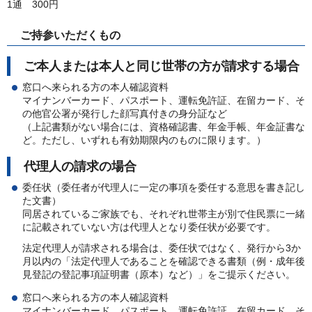
1通
300
円
ご持参いただくもの
ご本人または本人と同じ世帯の方が請求する場合
窓口へ来られる方の本人確認資料
マイナンバーカード、パスポート、運転免許証、在留カード、そ
の他官公署が発行した顔写真付きの身分証など
（上記書類がない場合には、資格確認書、年金手帳、年金証書な
ど。ただし、いずれも有効期限内のものに限ります。）
代理人の請求の場合
委任状（委任者が代理人に一定の事項を委任する意思を書き記し
た文書）
同居されているご家族でも、それぞれ世帯主が別で住民票に一緒
に記載されていない方は代理人となり委任状が必要です。
法定代理人が請求される場合は、委任状ではなく、発行から3か
月以内の「法定代理人であることを確認できる書類（例・成年後
見登記の登記事項証明書（原本）など）」をご提示ください。
窓口へ来られる方の本人確認資料
マイナンバーカード、パスポート、運転免許証、在留カード、そ