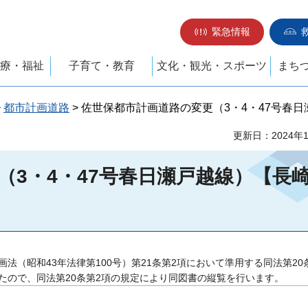
緊急情報
療・福祉
子育て・教育
文化・観光・スポーツ
まち
>
都市計画道路
> 佐世保都市計画道路の変更（3・4・47号春
更新日：2024年
（3・4・47号春日瀬戸越線）【長
（昭和43年法律第100号）第21条第2項において準用する同法第20
たので、同法第20条第2項の規定により同図書の縦覧を行います。