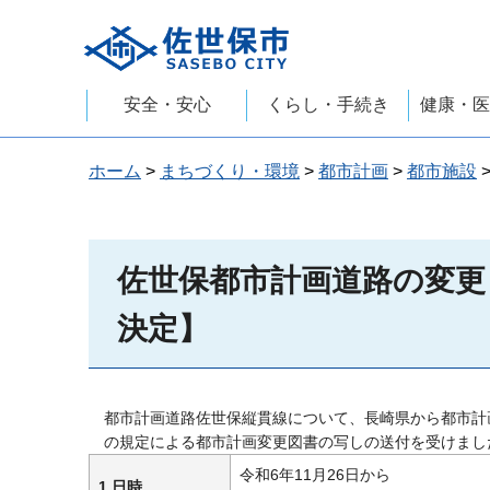
佐世保市
安全・安心
くらし・手続き
健康・医
ホーム
>
まちづくり・環境
>
都市計画
>
都市施設
佐世保都市計画道路の変更
決定】
都市計画道路佐世保縦貫線について、長崎県から都市計画法
の規定による都市計画変更図書の写しの送付を受けまし
令和6年11月26日から
1.
日時