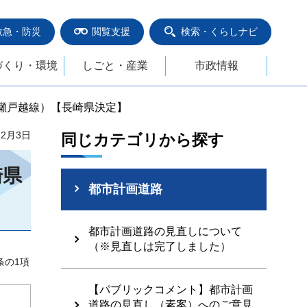
救急・防災
閲覧支援
検索・くらしナビ
づくり・環境
しごと・産業
市政情報
日瀬戸越線）【長崎県決定】
12月3日
同じカテゴリから探す
崎県
都市計画道路
都市計画道路の見直しについて
（※見直しは完了しました）
条の1項
【パブリックコメント】都市計画
道路の見直し（素案）へのご意見