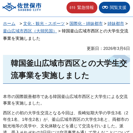
佐世保市
緊急情報
閲覧支援
ホーム
>
文化・観光・スポーツ
>
国際化・姉妹都市
>
姉妹都市
>
釜山広域市西区（大韓民国）
> 韓国釜山広域市西区との大学生交流
事業を実施しました
更新日：2026年3月6日
韓国釜山広域市西区との大学生交
流事業を実施しました
本市の国際親善都市である韓国釜山広域市西区と大学生による交流
事業を実施しました。
西区との初の大学生交流となる今回は、長崎短期大学の学生3名（2
年生1名、1年生2名）が、釜山広域市西区の大学生3名と、両都市の
観光地等の見学や、文化体験などを通じて交流を行いました。派
遣、受入それぞれの3日目には交流事業を通して学んだことについて