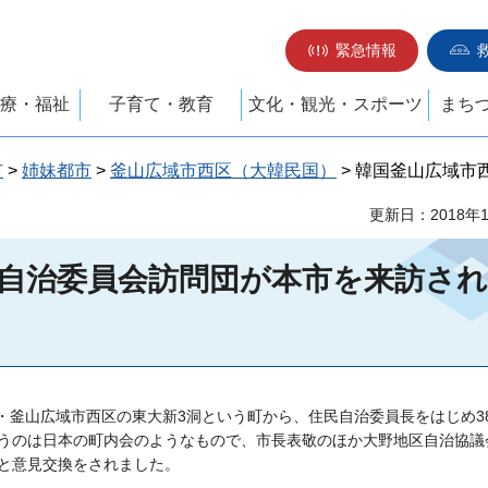
緊急情報
療・福祉
子育て・教育
文化・観光・スポーツ
まち
市
>
姉妹都市
>
釜山広域市西区（大韓民国）
> 韓国釜山広域
更新日：2018年
自治委員会訪問団が本市を来訪さ
国・釜山広域市西区の東大新3洞という町から、住民自治委員長をはじめ3
うのは日本の町内会のようなもので、市長表敬のほか大野地区自治協議
と意見交換をされました。