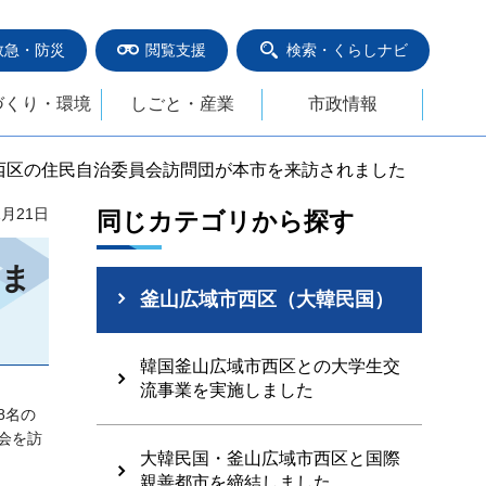
救急・防災
閲覧支援
検索・くらしナビ
づくり・環境
しごと・産業
市政情報
市西区の住民自治委員会訪問団が本市を来訪されました
1月21日
同じカテゴリから探す
れま
釜山広域市西区（大韓民国）
韓国釜山広域市西区との大学生交
流事業を実施しました
8名の
会を訪
大韓民国・釜山広域市西区と国際
親善都市を締結しました