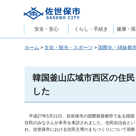
佐世保市
安全・安心
くらし・手続き
健康・医
ホーム
>
文化・観光・スポーツ
>
国際化・姉妹都
韓国釜山広域市西区の住民
した
平
成27年5月21日、佐世保市の国際親善都市である韓
住民のみなさんが本市を来訪されました。住民自治会とい
れ、佐世保市における住民主導のまちづくりについて視察