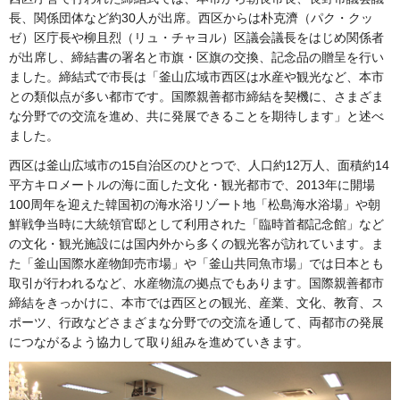
長、関係団体など約30人が出席。西区からは朴克濟（パク・クッ
ゼ）区庁長や柳且烈（リュ・チャヨル）区議会議長をはじめ関係者
が出席し、締結書の署名と市旗・区旗の交換、記念品の贈呈を行い
ました。締結式で市長は「釜山広域市西区は水産や観光など、本市
との類似点が多い都市です。国際親善都市締結を契機に、さまざま
な分野での交流を進め、共に発展できることを期待します」と述べ
ました。
西区は釜山広域市の15自治区のひとつで、人口約12万人、面積約14
平方キロメートルの海に面した文化・観光都市で、2013年に開場
100周年を迎えた韓国初の海水浴リゾート地「松島海水浴場」や朝
鮮戦争当時に大統領官邸として利用された「臨時首都記念館」など
の文化・観光施設には国内外から多くの観光客が訪れています。ま
た「釜山国際水産物卸売市場」や「釜山共同魚市場」では日本とも
取引が行われるなど、水産物流の拠点でもあります。国際親善都市
締結をきっかけに、本市では西区との観光、産業、文化、教育、ス
ポーツ、行政などさまざまな分野での交流を通して、両都市の発展
につながるよう協力して取り組みを進めていきます。