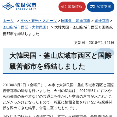
佐世保市
緊急情報
閲覧支援
ホーム
>
文化・観光・スポーツ
>
国際化・姉妹都市
>
姉妹都市
>
釜山広域市西区（大韓民国）
> 大韓民国・釜山広域市西区と国際親
善都市を締結しました
更新日：2018年1月21日
大韓民国・釜山広域市西区と国際
親善都市を締結しました
2013年8月2日（金曜日）、本市は大韓民国・釜山広域市西区と国際
親善都市の締結を行いました。今回の締結は、2012年5月に西区か
ら両都市の海や港などの共通点を生かした交流の意向が示されたこ
とがきっかけとなったもので、相互に情報交換を行いながら親善関
係を深めてきた結果、合意に至ったものです。
西区庁舎で行われた締結式では、本市から朝長市長、長野市議会議