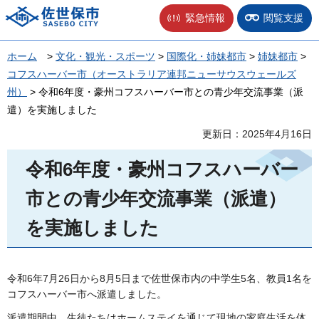
佐世保市
緊急情報
閲覧支援
ホーム
>
文化・観光・スポーツ
>
国際化・姉妹都市
>
姉妹都市
>
コフスハーバー市（オーストラリア連邦ニューサウスウェールズ
州）
> 令和6年度・豪州コフスハーバー市との青少年交流事業（派
遣）を実施しました
更新日：2025年4月16日
令和6年度・豪州コフスハーバー
市との青少年交流事業（派遣）
を実施しました
令和6年7月26日から8月5日まで佐世保市内の中学生5名、教員1名を
コフスハーバー市へ派遣しました。
派遣期間中、生徒たちはホームステイを通じて現地の家庭生活を体