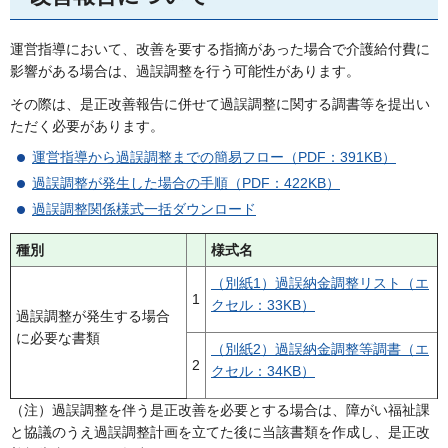
運営指導において、改善を要する指摘があった場合で介護給付費に
影響がある場合は、過誤調整を行う可能性があります。
その際は、是正改善報告に併せて過誤調整に関する調書等を提出い
ただく必要があります。
運営指導から過誤調整までの簡易フロー（PDF：391KB）
過誤調整が発生した場合の手順
（PDF：422KB）
過誤調整関係様式一括ダウンロード
種別
様式名
（別紙1）過誤納金調整リスト（エ
1
クセル：33KB）
過誤調整が発生する場合
に必要な書類
（別紙2）過誤納金調整等調書（エ
2
クセル：34KB）
（注）過誤調整を伴う是正改善を必要とする場合は、障がい福祉課
と協議のうえ過誤調整計画を立てた後に当該書類を作成し、是正改