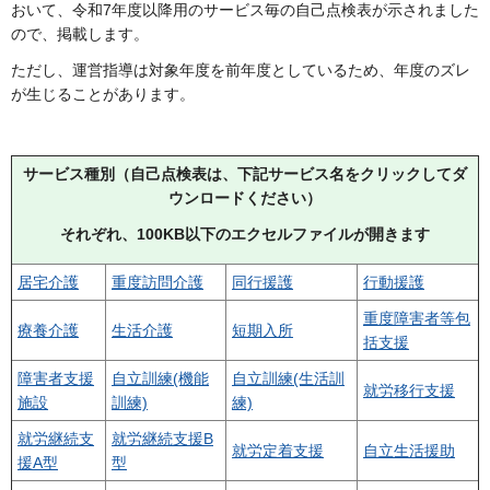
おいて、令和7年度以降用のサービス毎の自己点検表が示されました
ので、掲載します。
ただし、運営指導は対象年度を前年度としているため、年度のズレ
が生じることがあります。
サービス種別（自己点検表は、下記サービス名をクリックしてダ
ウンロードください）
それぞれ、100KB以下のエクセルファイルが開きます
居宅介護
重度訪問介護
同行援護
行動援護
重度障害者等包
療養介護
生活介護
短期入所
括支援
障害者支援
自立訓練(機能
自立訓練(生活訓
就労移行支援
施設
訓練)
練)
就労継続支
就労継続支援B
就労定着支援
自立生活援助
援A型
型