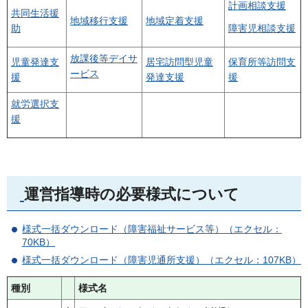
計画相談支援
共同生活援
地域移行支援
地域定着支援
助
障害児相談支援
放課後等デイサ
児童発達支
居宅訪問型児童
保育所等訪問支
ービス
援
発達支援
援
就労選択支
援
運営指導時の必要様式について
様式一括ダウンロード（障害福祉サービス等）（エクセル：
70KB）
様式一括ダウンロード（障害児通所支援）（エクセル：107KB）
種別
様式名