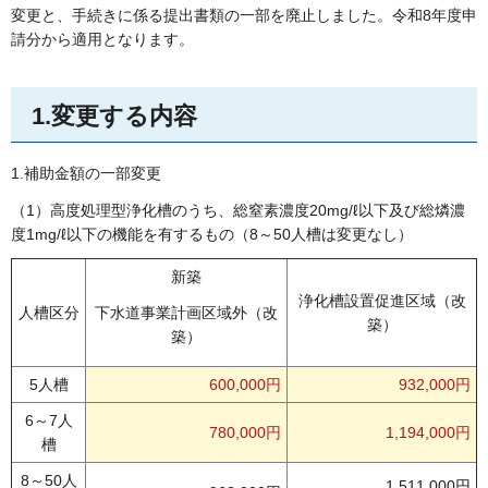
変更と、手続きに係る提出書類の一部を廃止しました。令和8年度申
請分から適用となります。
1.変更する内容
1.補助金額の一部変更
（1）高度処理型浄化槽のうち、総窒素濃度20mg/ℓ以下及び総燐濃
度1mg/ℓ以下の機能を有するもの（8～50人槽は変更なし）
新築
浄化槽設置促進区域（改
人槽区分
下水道事業計画区域外（改
築）
築）
5人槽
600,000円
932,000円
6～7人
780,000円
1,194,000円
槽
8～50人
1,511,000円