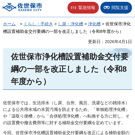
佐世保市
緊急情報
閲覧支援
ホーム
>
くらし・手続き
>
し尿・浄化槽
>
浄化槽
> 佐世保市浄化
槽設置補助金交付要綱の一部を改正しました（令和8年度から）
更新日：2026年4月1日
佐世保市浄化槽設置補助金交付要
綱の一部を改正しました（令和8
年度から）
佐世保市では、生活排水（し尿、台所、風呂、洗濯などの雑排水）
による公共用水域の水質汚濁を防止するため、「単独処理浄化槽」
や「汲取り便槽」から「合併処理浄化槽」へ転換する方に対し、そ
の設置費や撤去費用等に対する補助金交付要綱を定めています。
今回、佐世保市浄化槽設置補助金交付要綱を改正による補助金額の