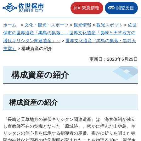
佐世保市
緊急情報
閲覧支援
ホーム
>
文化・観光・スポーツ
>
観光情報
>
観光スポット
>
佐世
保市の世界遺産「黒島の集落」～世界文化遺産「長崎と天草地方の
潜伏キリシタン関連遺産」～
>
世界文化遺産（黒島の集落・黒島天
主堂）
> 構成資産の紹介
更新日：2023年6月29日
構成資産の紹介
構成資産の紹介
『長崎と天草地方の潜伏キリシタン関連遺産』は、海禁体制が確立
し宣教師不在の契機となった「原城跡」、密かに拝んだ山や島、キ
リシタンの信心具を伝承する指導者の屋敷、密かに祈りを唱えた寺
院や神社など固有の信仰形態が育まれたことを物語る10の「潜伏キ