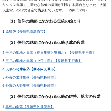
リシタン集落」、新たな信仰の局面が到来する舞台となった「大浦
天主堂」の12の資産で構成しています。（2県6市2町）
（1）信仰の継続にかかわる伝統の始まり
1.
原城跡【長崎県南島原市】
（2）信仰の継続にかかわる伝統形成の段階
2.
平戸の聖地と集落（春日集落と安満岳）【長崎県平戸市】
3.
平戸の聖地と集落（中江ノ島）【長崎県平戸市】
4.
天草の﨑津集落【熊本県天草市】
5.
外海の出津集落【長崎県長崎市】
6.
外海の大野集落【長崎県長崎市】
（3）信仰の継続にかかわる伝統の維持、拡大の段階
7.
黒島の集落【長崎県佐世保市】