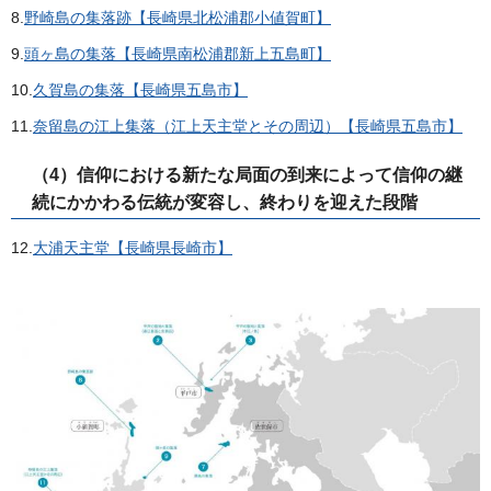
8.
野崎島の集落跡【長崎県北松浦郡小値賀町】
9.
頭ヶ島の集落【長崎県南松浦郡新上五島町】
10.
久賀島の集落【長崎県五島市】
11.
奈留島の江上集落（江上天主堂とその周辺）【長崎県五島市】
（4）信仰における新たな局面の到来によって信仰の継
続にかかわる伝統が変容し、終わりを迎えた段階
12.
大浦天主堂【長崎県長崎市】