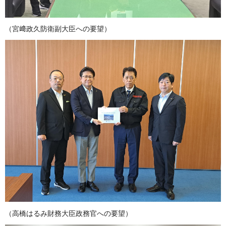
（宮﨑政久防衛副大臣への要望）
（高橋はるみ財務大臣政務官への要望）