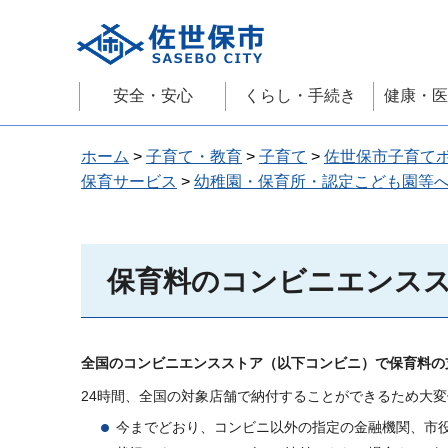
佐世保市
安全・安心
くらし・手続き
健康・医
ホーム
>
子育て・教育
>
子育て
>
佐世保市子育て
保育サービス
>
幼稚園・保育所・認定こども園等
保育料のコンビニエンス
全国のコンビニエンスストア（以下コンビニ）で保育料の
24時間、全国の対象店舗で納付することができるため大
今までどおり、コンビニ以外の指定の金融機関、市