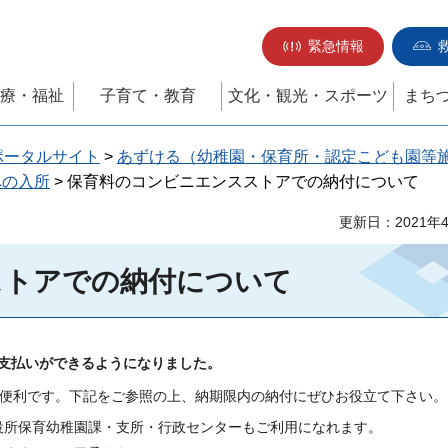
緊急情報
療・福祉
子育て・教育
文化・観光・スポーツ
まち
ポータルサイト
>
あずける（幼稚園・保育所・認定こども園等
への入所
> 保育料のコンビニエンスストアでの納付について
更新日：2021年
ストアでの納付について
支払いができるようになりました。
変便利です。下記をご参照の上、納期限内の納付にぜひお役立て下さい。
役所保育幼稚園課・支所・行政センターもご利用になれます。