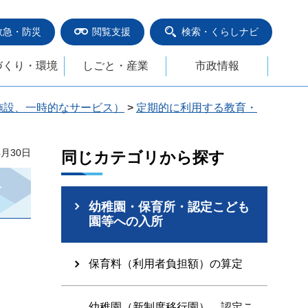
救急・防災
閲覧支援
検索・くらしナビ
づくり・環境
しごと・産業
市政情報
施設、一時的なサービス）
>
定期的に利用する教育・
4月30日
同じカテゴリから探す
幼稚園・保育所・認定こども
園等への入所
保育料（利用者負担額）の算定
幼稚園（新制度移行園）、認定こ