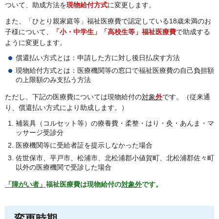
ついて、助成方法を
現物給付方式
に変更します。
また、「ひとり親家庭等」福祉医療費で認定している18歳未満のお
子様について、
「小・中学生」「高校生等」福祉医療費
で助成する
ように変更します。
償還払い方式とは：申請した方に対し後日払戻す方法
現物給付方式とは：医療機関等の窓口で福祉医療費の自己負担額
の上限額のみ支払う方法
ただし、下記の医療費については現物給付の
対象
外
です。（従来通
り、償還払い方式により助成します。）
補装具（コルセット等）の療養費・柔整・はり・灸・あんま・マ
ッサージ受診分
医療機関等に受給者証を提示しなかった場合
佐世保市、平戸市、松浦市、北松浦郡小値賀町、北松浦郡佐々町
以外の医療機関で受診した場合
「障がい者」
福祉医療費は現物給付の
対象外
です。
変更時期