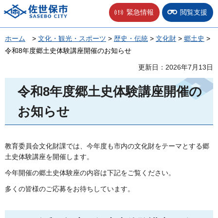
佐世保市
緊急情報
閲覧支援
ホーム
>
文化・観光・スポーツ
>
歴史・伝統
>
文化財
>
郷土史
>
令和8年度郷土史体験講座開催のお知らせ
更新日：2026年7月13日
令和8年度郷土史体験講座開催の
お知らせ
教育委員会文化財課では、今年度も市内の文化財をテーマとする郷
土史体験講座を開催します。
今年開催の郷土史体験座の内容は下記をご覧ください。
多くの皆様のご応募をお待ちしています。