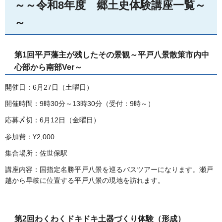
～～令和8年度
郷
土史体験講座一覧～
～
第1回平戸藩主が残したその景観～平戸八景散策市内中
心部から南部Ver～
開催日：6月27日（土曜日）
開催時間：9時30分～13時30分（受付：9時～）
応募〆切：6月12日（金曜日）
参加費：¥2,000
集合場所：佐世保駅
講座内容：国指定名勝平戸八景を巡るバスツアーになります。瀬戸
越から早岐に位置する平戸八景の現地を訪れます。
第2回わくわくドキドキ土器づくり体験（形成）